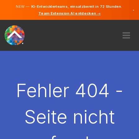
NEW —
KI-Entwicklerteams, einsatzbereit in 72 Stunden.
×
Team Extension AI entdecken →
Deutsch
Englisch
ÜBER UNS
EXPERTISE
WIE FUNKTIONIERT ES?
KARRIERE
Fehler 404 -
FINDEN
DEUTSCHLAND
Seite nicht
DE
STARTEN SIE JETZT