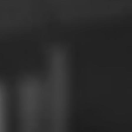
Rumänien
Slowakei