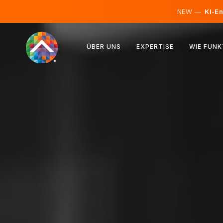
NEW —
KI-En
Österreich
ÜBER UNS
EXPERTISE
WIE FUNK
Finnland
Island
Luxemburg
Schweden
Vereinigtes Königreich
Albanien
Tschechien
Ungarn
Nordmazedonien