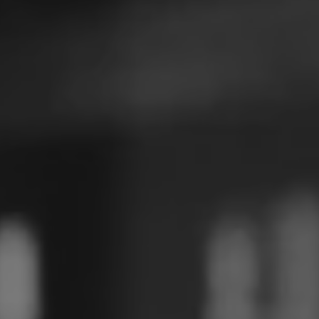
Polen
Slowenien
Vietnam