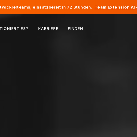
twicklerteams, einsatzbereit in 72 Stunden.
Team Extension AI
Belgien
TIONIERT ES?
KARRIERE
FINDEN
Frankreich
Irland
Niederlande
Schweiz
Vereinigte Staaten
Bosnien und Herzegowina
Estland
Lettland
Republik Moldau