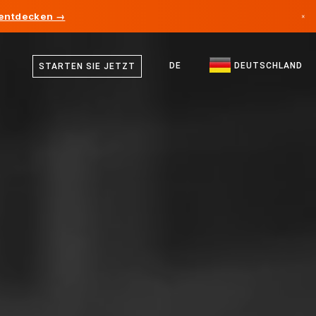
 entdecken →
×
Deutsch
Kanada
Englisch
DE
DEUTSCHLAND
STARTEN SIE JETZT
Deutschland
Liechtenstein
Norwegen
Japan
Bulgarien
Kroatien
Litauen
Montenegro