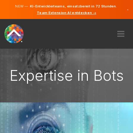
NEW —
KI-Entwicklerteams, einsatzbereit in 72 Stunden.
×
Team Extension AI entdecken →
Deutsch
Englisch
ÜBER UNS
EXPERTISE
WIE FUNKTIONIERT ES?
Expertise in Bots
KARRIERE
FINDEN
DEUTSCHLAND
DE
STARTEN SIE JETZT