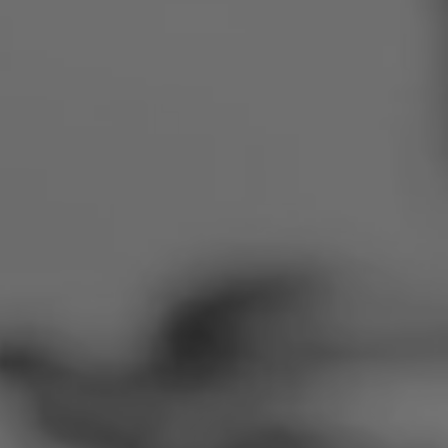
Rumänien
Slowakei