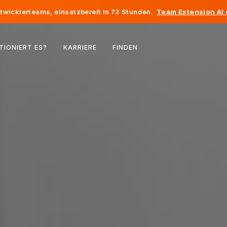
twicklerteams, einsatzbereit in 72 Stunden.
Team Extension AI
Belgien
TIONIERT ES?
KARRIERE
FINDEN
Frankreich
Irland
Niederlande
Schweiz
Vereinigte Staaten
Bosnien und Herzegowina
Estland
Lettland
Republik Moldau