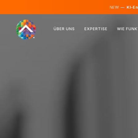
NEW —
KI-En
Österreich
ÜBER UNS
EXPERTISE
WIE FUNK
Finnland
Island
Luxemburg
Schweden
Vereinigtes Königreich
Albanien
Tschechien
Ungarn
Nordmazedonien