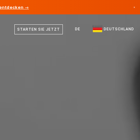
 entdecken →
×
Deutsch
Kanada
Englisch
DE
DEUTSCHLAND
STARTEN SIE JETZT
Deutschland
Liechtenstein
Norwegen
Japan
Bulgarien
Kroatien
Litauen
Montenegro