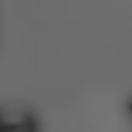
Polen
Slowenien
Vietnam