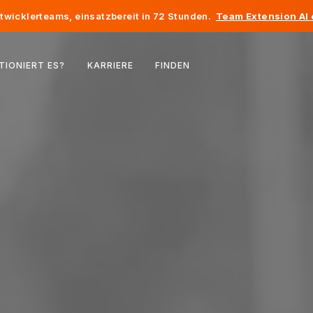
twicklerteams, einsatzbereit in 72 Stunden.
Team Extension AI
Belgien
TIONIERT ES?
KARRIERE
FINDEN
Frankreich
Irland
Niederlande
Schweiz
Vereinigte Staaten
Bosnien und Herzegowina
Estland
Lettland
Republik Moldau