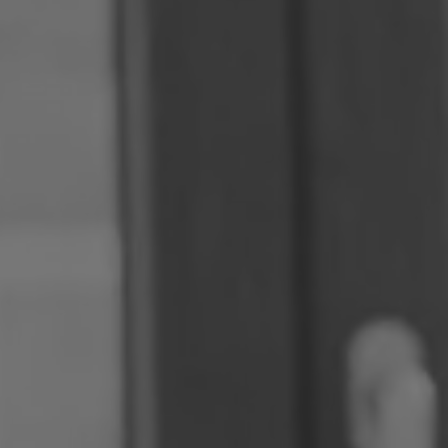
Rumänien
Slowakei