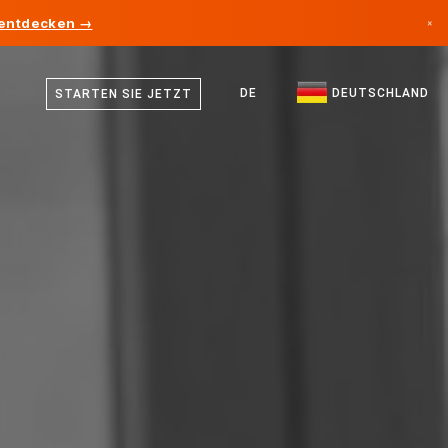
 entdecken →
×
Deutsch
Kanada
Englisch
DE
DEUTSCHLAND
STARTEN SIE JETZT
Deutschland
Liechtenstein
Norwegen
Japan
Bulgarien
Kroatien
Litauen
Montenegro