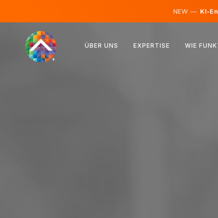
NEW —
KI-En
Österreich
ÜBER UNS
EXPERTISE
WIE FUNK
Finnland
Island
Luxemburg
Schweden
Vereinigtes Königreich
Albanien
Tschechien
Ungarn
Nordmazedonien