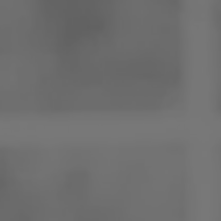
Polen
Slowenien
Vietnam