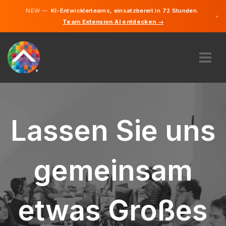
NEW —
KI-Entwicklerteams, einsatzbereit in 72 Stunden.
×
Team Extension AI entdecken →
Deutsch
Englisch
ÜBER UNS
EXPERTISE
WIE FUNKTIONIERT ES?
Lassen Sie uns
KARRIERE
FINDEN
gemeinsam
DEUTSCHLAND
DE
etwas Großes
STARTEN SIE JETZT