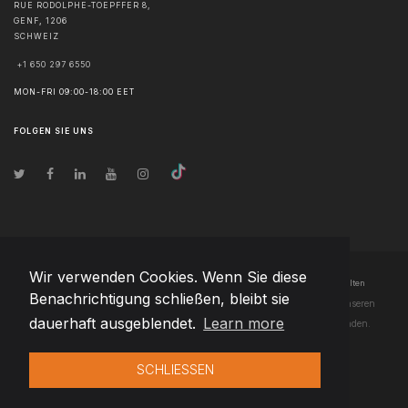
RUE RODOLPHE-TOEPFFER 8,
GENF
,
1206
SCHWEIZ
+1 650 297 6550
MON-FRI 09:00-18:00 EET
FOLGEN SIE UNS
Wir verwenden Cookies. Wenn Sie diese
© Urheberrecht
2026
Team Extension AG Schweiz
- Alle Rechte vorbehalten
Benachrichtigung schließen, bleibt sie
Changelog
● Durch die Nutzung dieser Website erklären Sie sich mit unseren
dauerhaft ausgeblendet.
Learn more
Nutzungsbedingungen
und unserer
Datenschutzerklärung
einverstanden.
SCHLIESSEN