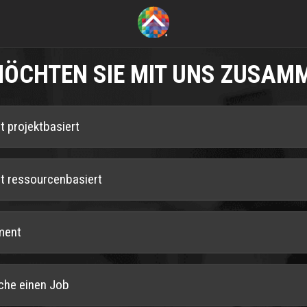
MÖCHTEN SIE MIT UNS ZUSAM
st projektbasiert
ist ressourcenbasiert
ment
uche einen Job