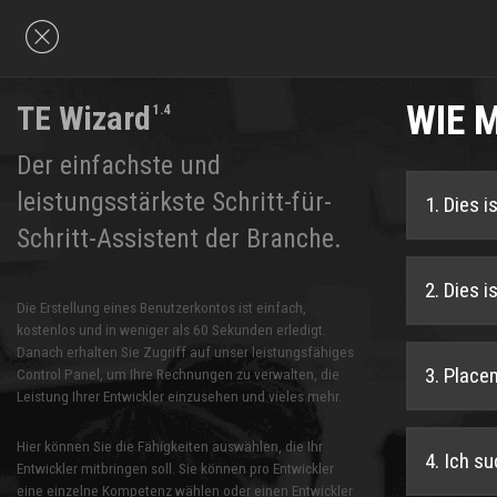
WIE 
TE Wizard
1.4
Der einfachste und
leistungsstärkste Schritt-für-
1. Dies i
Schritt-Assistent der Branche.
2. Dies 
Die Erstellung eines Benutzerkontos ist einfach,
kostenlos und in weniger als 60 Sekunden erledigt.
Danach erhalten Sie Zugriff auf unser leistungsfähiges
3. Place
Control Panel, um Ihre Rechnungen zu verwalten, die
Leistung Ihrer Entwickler einzusehen und vieles mehr.
Hier können Sie die Fähigkeiten auswählen, die Ihr
4. Ich s
Entwickler mitbringen soll. Sie können pro Entwickler
eine einzelne Kompetenz wählen oder einen Entwickler