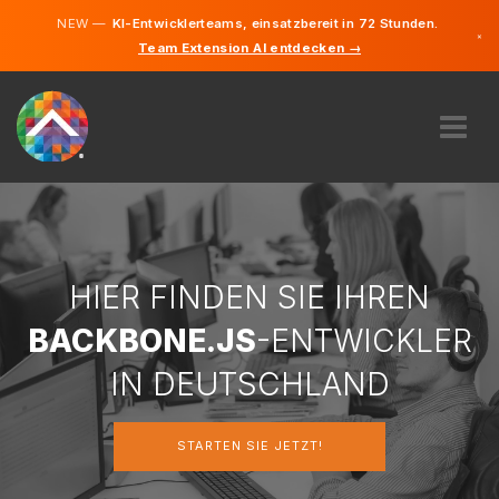
NEW —
KI-Entwicklerteams, einsatzbereit in 72 Stunden.
×
Team Extension AI entdecken →
Deutsch
Englisch
ÜBER UNS
EXPERTISE
WIE FUNKTIONIERT ES?
KARRIERE
HIER FINDEN SIE IHREN
FINDEN
BACKBONE.JS
-ENTWICKLER
DEUTSCHLAND
IN DEUTSCHLAND
DE
STARTEN SIE JETZT!
STARTEN SIE JETZT