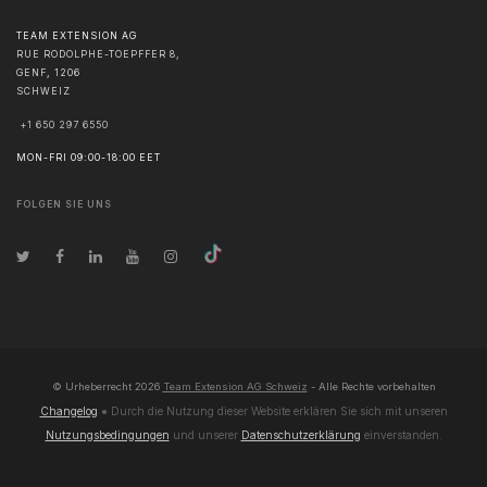
TEAM EXTENSION AG
RUE RODOLPHE-TOEPFFER 8,
GENF
,
1206
SCHWEIZ
+1 650 297 6550
MON-FRI 09:00-18:00 EET
FOLGEN SIE UNS
© Urheberrecht
2026
Team Extension AG Schweiz
- Alle Rechte vorbehalten
Changelog
● Durch die Nutzung dieser Website erklären Sie sich mit unseren
Nutzungsbedingungen
und unserer
Datenschutzerklärung
einverstanden.