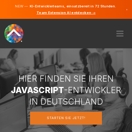
NEW —
KI-Entwicklerteams, einsatzbereit in 72 Stunden.
×
Team Extension AI entdecken →
Deutsch
Englisch
ÜBER UNS
EXPERTISE
WIE FUNKTIONIERT ES?
KARRIERE
HIER FINDEN SIE IHREN
FINDEN
JAVASCRIPT
-ENTWICKLER
DEUTSCHLAND
IN DEUTSCHLAND
DE
STARTEN SIE JETZT!
STARTEN SIE JETZT