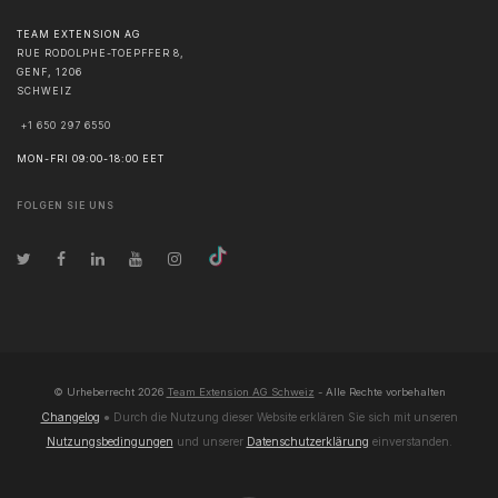
TEAM EXTENSION AG
RUE RODOLPHE-TOEPFFER 8,
GENF
,
1206
SCHWEIZ
+1 650 297 6550
MON-FRI 09:00-18:00 EET
FOLGEN SIE UNS
© Urheberrecht
2026
Team Extension AG Schweiz
- Alle Rechte vorbehalten
Changelog
● Durch die Nutzung dieser Website erklären Sie sich mit unseren
Nutzungsbedingungen
und unserer
Datenschutzerklärung
einverstanden.