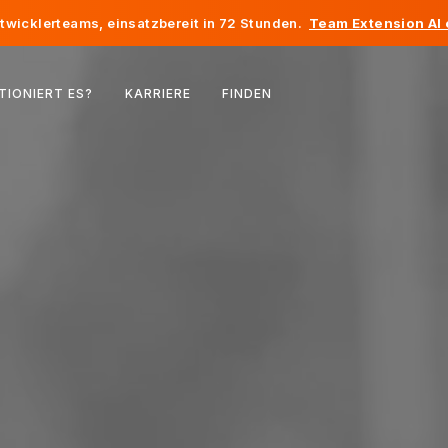
twicklerteams, einsatzbereit in 72 Stunden.
Team Extension AI
Belgien
TIONIERT ES?
KARRIERE
FINDEN
Frankreich
Irland
Niederlande
Schweiz
Vereinigte Staaten
Bosnien und Herzegowina
Estland
Lettland
Republik Moldau