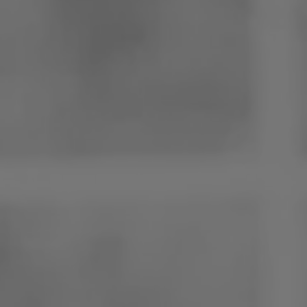
Polen
Slowenien
Vietnam