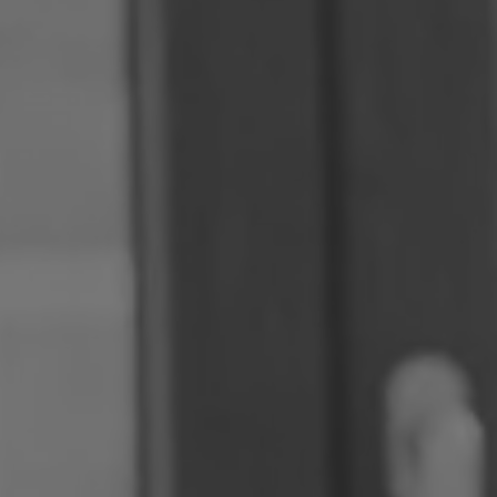
Rumänien
Slowakei