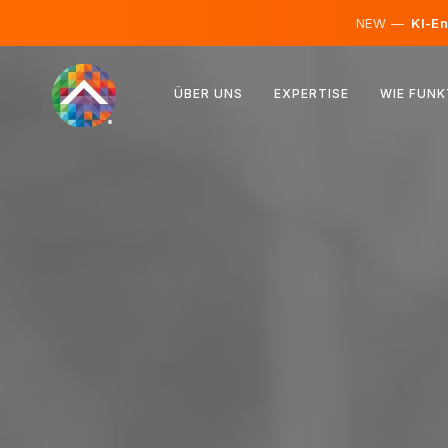
NEW —
KI-En
Österreich
ÜBER UNS
EXPERTISE
WIE FUNK
Finnland
Island
Luxemburg
Schweden
Vereinigtes Königreich
Albanien
Tschechien
Ungarn
Nordmazedonien