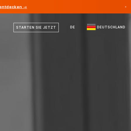
 entdecken →
×
Deutsch
Kanada
Englisch
DE
DEUTSCHLAND
STARTEN SIE JETZT
Deutschland
Liechtenstein
Norwegen
Japan
Bulgarien
Kroatien
Litauen
Montenegro