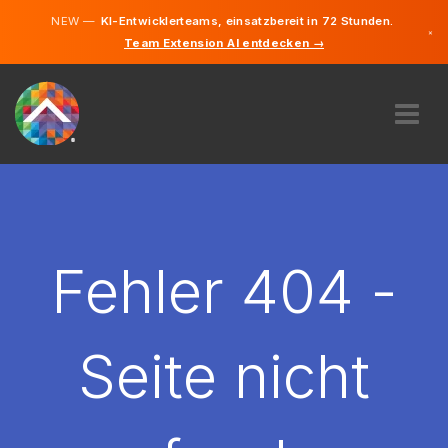
NEW —
KI-Entwicklerteams, einsatzbereit in 72 Stunden.
×
Team Extension AI entdecken →
Deutsch
Englisch
ÜBER UNS
EXPERTISE
WIE FUNKTIONIERT ES?
KARRIERE
Fehler 404 -
FINDEN
DEUTSCHLAND
Seite nicht
DE
STARTEN SIE JETZT