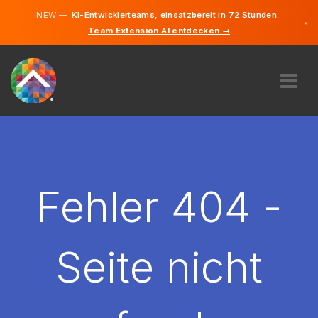
NEW —
KI-Entwicklerteams, einsatzbereit in 72 Stunden.
×
Team Extension AI entdecken →
Deutsch
Englisch
ÜBER UNS
EXPERTISE
WIE FUNKTIONIERT ES?
KARRIERE
Fehler 404 -
FINDEN
DEUTSCHLAND
Seite nicht
DE
STARTEN SIE JETZT