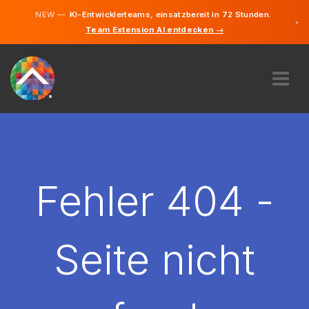
NEW —
KI-Entwicklerteams, einsatzbereit in 72 Stunden.
×
Team Extension AI entdecken →
Deutsch
Englisch
ÜBER UNS
EXPERTISE
WIE FUNKTIONIERT ES?
KARRIERE
Fehler 404 -
FINDEN
DEUTSCHLAND
Seite nicht
DE
STARTEN SIE JETZT