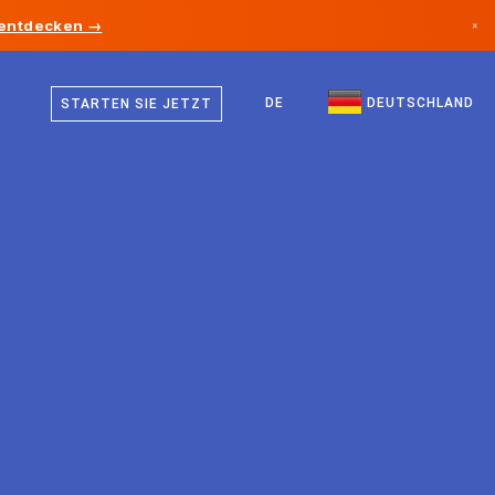
 entdecken →
×
Deutsch
Kanada
Englisch
DE
DEUTSCHLAND
STARTEN SIE JETZT
Deutschland
Liechtenstein
Norwegen
Japan
Bulgarien
Kroatien
Litauen
Montenegro