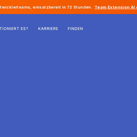
twicklerteams, einsatzbereit in 72 Stunden.
Team Extension AI
Belgien
TIONIERT ES?
KARRIERE
FINDEN
Frankreich
Irland
Niederlande
Schweiz
Vereinigte Staaten
Bosnien und Herzegowina
Estland
Lettland
Republik Moldau