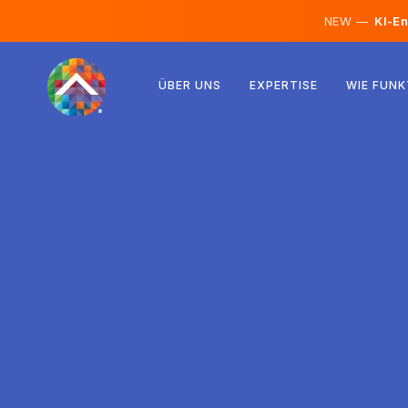
NEW —
KI-En
Österreich
ÜBER UNS
EXPERTISE
WIE FUNK
Finnland
Island
Luxemburg
Schweden
Vereinigtes Königreich
Albanien
Tschechien
Ungarn
Nordmazedonien