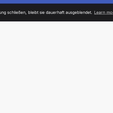
g schließen, bleibt sie dauerhaft ausgeblendet.
Learn mo
60
+36
7
TARBEITER
COUNTRIES
BÜRO