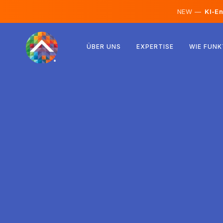
NEW —
KI-En
Österreich
ÜBER UNS
EXPERTISE
WIE FUNK
Finnland
Island
Luxemburg
Schweden
Vereinigtes Königreich
Albanien
Tschechien
Ungarn
Nordmazedonien