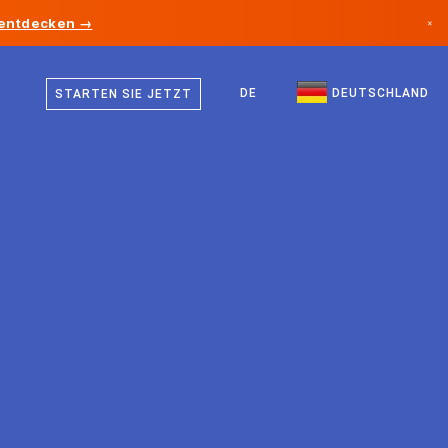
 entdecken →
×
Deutsch
Kanada
Englisch
DE
DEUTSCHLAND
STARTEN SIE JETZT
Deutschland
Liechtenstein
Norwegen
Japan
Bulgarien
Kroatien
Litauen
Montenegro