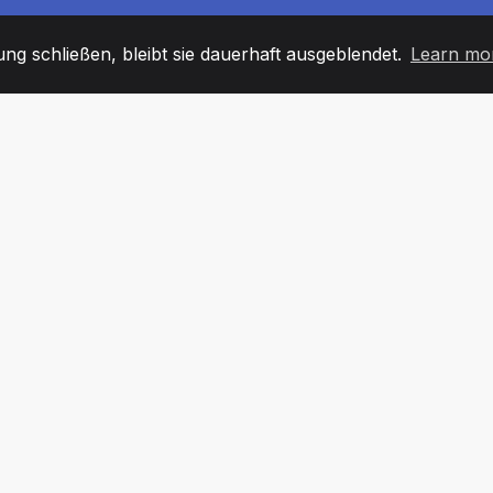
g schließen, bleibt sie dauerhaft ausgeblendet.
Learn mo
60
+36
7
TARBEITER
COUNTRIES
BÜRO