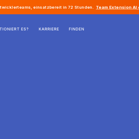
twicklerteams, einsatzbereit in 72 Stunden.
Team Extension AI
Belgien
TIONIERT ES?
KARRIERE
FINDEN
Frankreich
Irland
Niederlande
Schweiz
Vereinigte Staaten
Bosnien und Herzegowina
Estland
Lettland
Republik Moldau