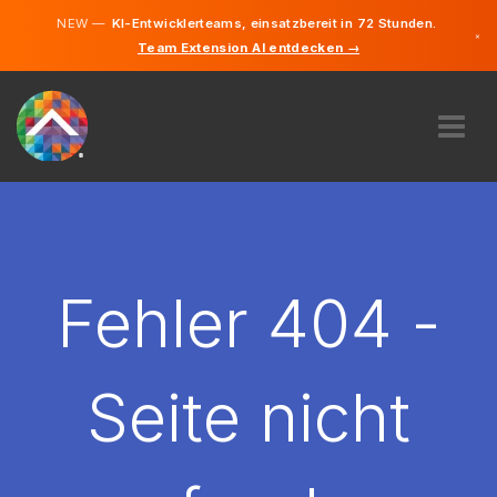
NEW —
KI-Entwicklerteams, einsatzbereit in 72 Stunden.
×
Team Extension AI entdecken →
Deutsch
Englisch
ÜBER UNS
EXPERTISE
WIE FUNKTIONIERT ES?
KARRIERE
Fehler 404 -
FINDEN
DEUTSCHLAND
Seite nicht
DE
STARTEN SIE JETZT