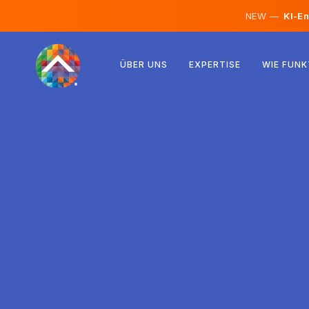
NEW —
KI-En
Österreich
ÜBER UNS
EXPERTISE
WIE FUNK
Finnland
Island
Luxemburg
Schweden
Vereinigtes Königreich
Albanien
Tschechien
Ungarn
Nordmazedonien