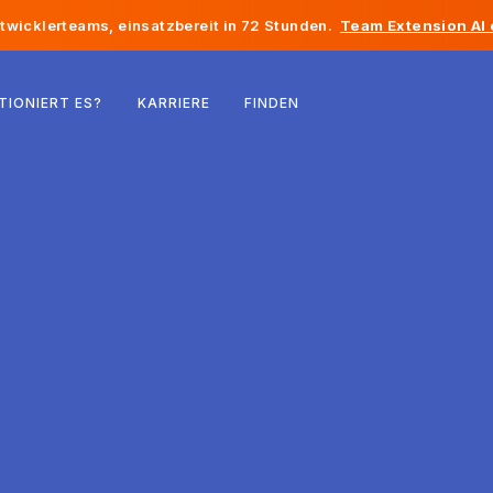
twicklerteams, einsatzbereit in 72 Stunden.
Team Extension AI
Belgien
TIONIERT ES?
KARRIERE
FINDEN
Frankreich
Irland
Niederlande
Schweiz
Vereinigte Staaten
Bosnien und Herzegowina
Estland
Lettland
Republik Moldau