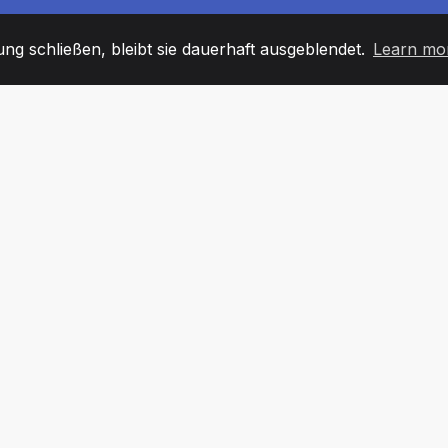
g schließen, bleibt sie dauerhaft ausgeblendet.
Learn mo
60
+36
7
TARBEITER
COUNTRIES
BÜRO