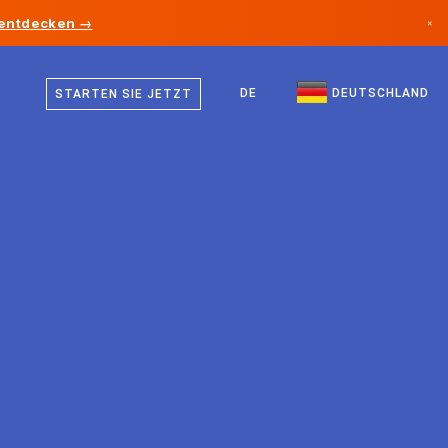
 entdecken →
×
Deutsch
Kanada
Englisch
DE
DEUTSCHLAND
STARTEN SIE JETZT
Deutschland
Liechtenstein
Norwegen
Japan
Bulgarien
Kroatien
Litauen
Montenegro