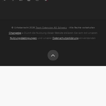
© Urheberrecht
2026
Team Extension AG Schweiz
- Alle Rechte vorbehalten
Changelog
● Durch die Nutzung dieser Website erklären Sie sich mit unseren
Nutzungsbedingungen
und unserer
Datenschutzerklärung
einverstanden.