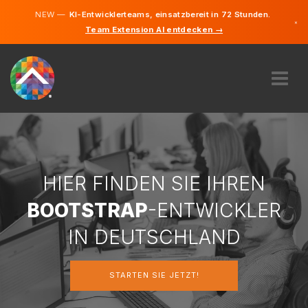
NEW —
KI-Entwicklerteams, einsatzbereit in 72 Stunden.
×
Team Extension AI entdecken →
Deutsch
Englisch
ÜBER UNS
EXPERTISE
WIE FUNKTIONIERT ES?
KARRIERE
HIER FINDEN SIE IHREN
FINDEN
BOOTSTRAP
-ENTWICKLER
DEUTSCHLAND
IN DEUTSCHLAND
DE
STARTEN SIE JETZT!
STARTEN SIE JETZT