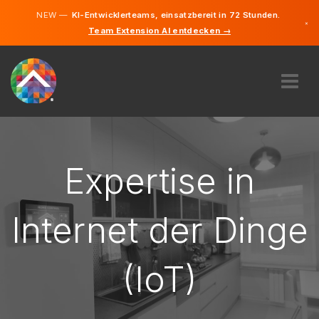
NEW —
KI-Entwicklerteams, einsatzbereit in 72 Stunden.
×
Team Extension AI entdecken →
Deutsch
Englisch
ÜBER UNS
EXPERTISE
WIE FUNKTIONIERT ES?
Expertise in
KARRIERE
FINDEN
Internet der Dinge
DEUTSCHLAND
(IoT)
DE
STARTEN SIE JETZT