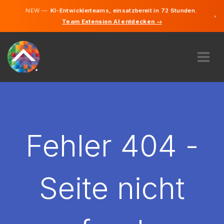
NEW —
KI-Entwicklerteams, einsatzbereit in 72 Stunden.
×
Team Extension AI entdecken →
Deutsch
Englisch
ÜBER UNS
EXPERTISE
WIE FUNKTIONIERT ES?
KARRIERE
Fehler 404 -
FINDEN
DEUTSCHLAND
Seite nicht
DE
STARTEN SIE JETZT