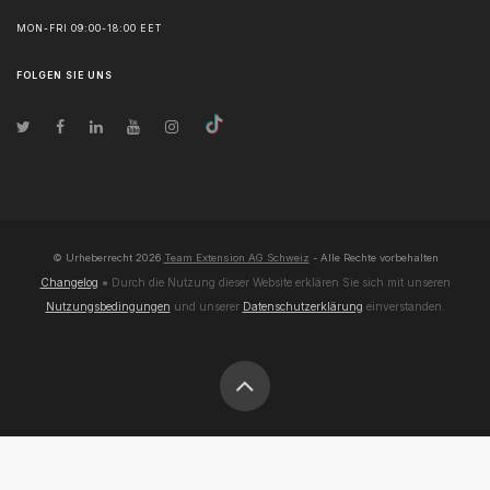
MON-FRI 09:00-18:00 EET
FOLGEN SIE UNS
© Urheberrecht
2026
Team Extension AG Schweiz
- Alle Rechte vorbehalten
Changelog
● Durch die Nutzung dieser Website erklären Sie sich mit unseren
Nutzungsbedingungen
und unserer
Datenschutzerklärung
einverstanden.