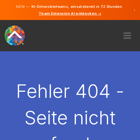
NEW —
KI-Entwicklerteams, einsatzbereit in 72 Stunden.
×
Team Extension AI entdecken →
Deutsch
Englisch
ÜBER UNS
EXPERTISE
WIE FUNKTIONIERT ES?
KARRIERE
Fehler 404 -
FINDEN
DEUTSCHLAND
Seite nicht
DE
STARTEN SIE JETZT