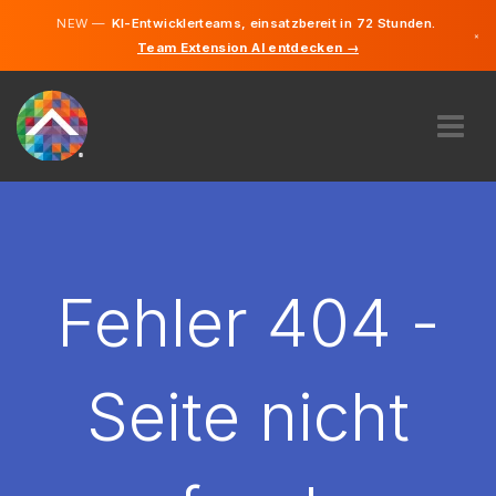
NEW —
KI-Entwicklerteams, einsatzbereit in 72 Stunden.
×
Team Extension AI entdecken →
Deutsch
Englisch
ÜBER UNS
EXPERTISE
WIE FUNKTIONIERT ES?
KARRIERE
Fehler 404 -
FINDEN
DEUTSCHLAND
Seite nicht
DE
STARTEN SIE JETZT