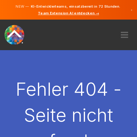
NEW —
KI-Entwicklerteams, einsatzbereit in 72 Stunden.
×
Team Extension AI entdecken →
Deutsch
Englisch
ÜBER UNS
EXPERTISE
WIE FUNKTIONIERT ES?
KARRIERE
Fehler 404 -
FINDEN
DEUTSCHLAND
Seite nicht
DE
STARTEN SIE JETZT