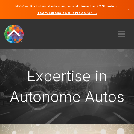
NEW —
KI-Entwicklerteams, einsatzbereit in 72 Stunden.
×
Team Extension AI entdecken →
Deutsch
Englisch
ÜBER UNS
EXPERTISE
WIE FUNKTIONIERT ES?
Expertise in
KARRIERE
FINDEN
Autonome Autos
DEUTSCHLAND
DE
STARTEN SIE JETZT