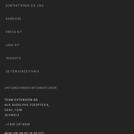
KONTAKTIEREN SIE UNS
KARRIERE
PRESS KIT
LOGO KIT
INSIGHTS
SEITENVERZEICHNIS
UNTERNEHMENSINFORMATIONEN
TEAM EXTENSION AG
RUE RODOLPHE-TOEPFFER 8,
GENF
,
1206
SCHWEIZ
+1 650 297 6550
MON-FRI 09:00-18:00 EET