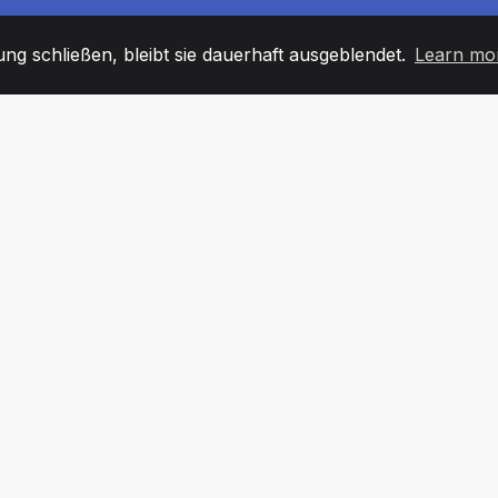
g schließen, bleibt sie dauerhaft ausgeblendet.
Learn mo
60
+36
7
TARBEITER
COUNTRIES
BÜRO