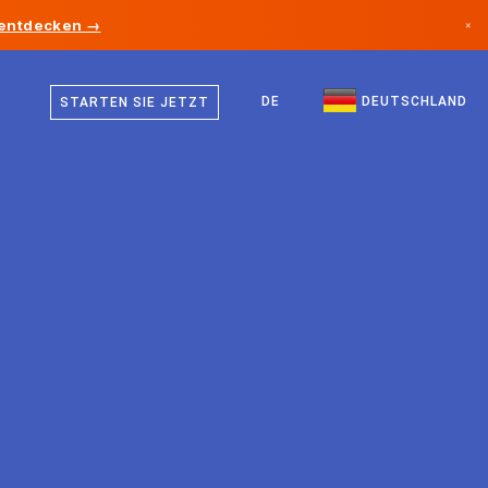
 entdecken →
×
Deutsch
Kanada
Englisch
DE
DEUTSCHLAND
STARTEN SIE JETZT
Deutschland
Liechtenstein
Norwegen
Japan
Bulgarien
Kroatien
Litauen
Montenegro