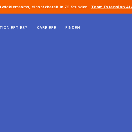
twicklerteams, einsatzbereit in 72 Stunden.
Team Extension AI
Belgien
TIONIERT ES?
KARRIERE
FINDEN
Frankreich
Irland
Niederlande
Schweiz
Vereinigte Staaten
Bosnien und Herzegowina
Estland
Lettland
Republik Moldau