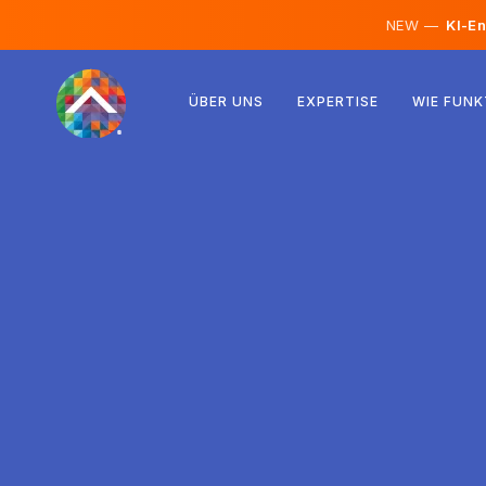
NEW —
KI-En
Österreich
ÜBER UNS
EXPERTISE
WIE FUNK
Finnland
Island
Luxemburg
Schweden
Vereinigtes Königreich
Albanien
Tschechien
Ungarn
Nordmazedonien