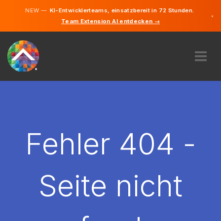
NEW —
KI-Entwicklerteams, einsatzbereit in 72 Stunden.
×
Team Extension AI entdecken →
Deutsch
Englisch
ÜBER UNS
EXPERTISE
WIE FUNKTIONIERT ES?
KARRIERE
Fehler 404 -
FINDEN
DEUTSCHLAND
Seite nicht
DE
STARTEN SIE JETZT