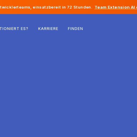
twicklerteams, einsatzbereit in 72 Stunden.
Team Extension AI
Belgien
TIONIERT ES?
KARRIERE
FINDEN
Frankreich
Irland
Niederlande
Schweiz
Vereinigte Staaten
Bosnien und Herzegowina
Estland
Lettland
Republik Moldau