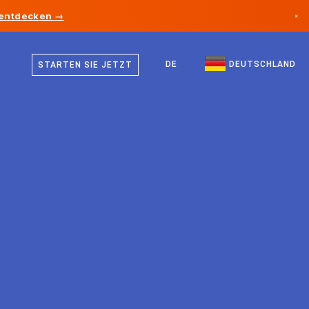
 entdecken →
×
Deutsch
Kanada
Englisch
DE
DEUTSCHLAND
STARTEN SIE JETZT
Deutschland
Liechtenstein
Norwegen
Japan
Bulgarien
Kroatien
Litauen
Montenegro