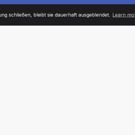
g schließen, bleibt sie dauerhaft ausgeblendet.
Learn mo
60
+36
7
TARBEITER
COUNTRIES
BÜRO