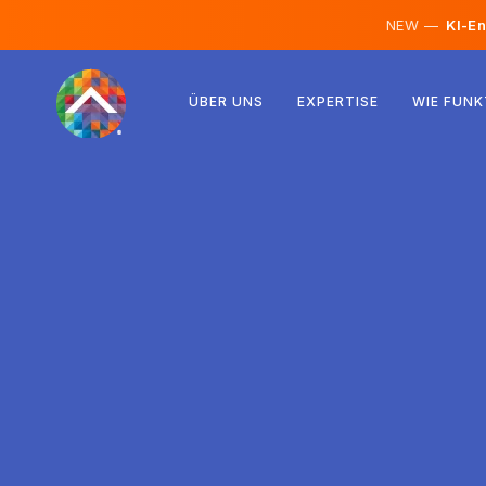
NEW —
KI-En
Österreich
ÜBER UNS
EXPERTISE
WIE FUNK
Finnland
Island
Luxemburg
Schweden
Vereinigtes Königreich
Albanien
Tschechien
Ungarn
Nordmazedonien