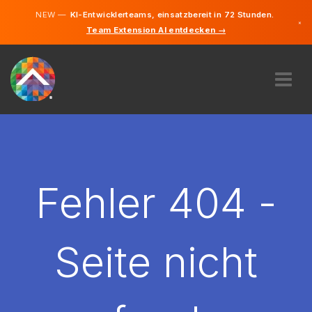
NEW —
KI-Entwicklerteams, einsatzbereit in 72 Stunden.
×
Team Extension AI entdecken →
Deutsch
Englisch
ÜBER UNS
EXPERTISE
WIE FUNKTIONIERT ES?
KARRIERE
Fehler 404 -
FINDEN
DEUTSCHLAND
Seite nicht
DE
STARTEN SIE JETZT