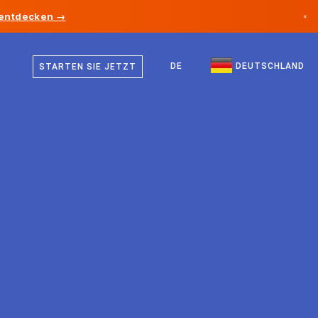
 entdecken →
×
Deutsch
Kanada
Englisch
DE
DEUTSCHLAND
STARTEN SIE JETZT
Deutschland
Liechtenstein
Norwegen
Japan
Bulgarien
Kroatien
Litauen
Montenegro