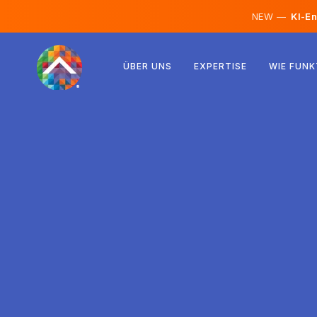
NEW —
KI-En
Österreich
ÜBER UNS
EXPERTISE
WIE FUNK
Finnland
Island
Luxemburg
Schweden
Vereinigtes Königreich
Albanien
Tschechien
Ungarn
Nordmazedonien