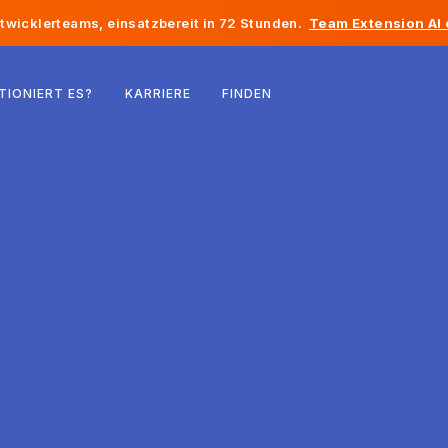
twicklerteams, einsatzbereit in 72 Stunden.
Team Extension AI
Belgien
TIONIERT ES?
KARRIERE
FINDEN
Frankreich
Irland
Niederlande
Schweiz
Vereinigte Staaten
Bosnien und Herzegowina
Estland
Lettland
Republik Moldau