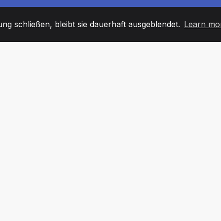
g schließen, bleibt sie dauerhaft ausgeblendet.
Learn mo
60
+36
7
TARBEITER
COUNTRIES
BÜRO