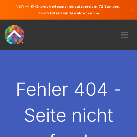
NEW —
KI-Entwicklerteams, einsatzbereit in 72 Stunden.
×
Team Extension AI entdecken →
Deutsch
Englisch
ÜBER UNS
EXPERTISE
WIE FUNKTIONIERT ES?
KARRIERE
Fehler 404 -
FINDEN
DEUTSCHLAND
Seite nicht
DE
STARTEN SIE JETZT