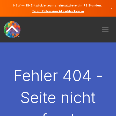
NEW —
KI-Entwicklerteams, einsatzbereit in 72 Stunden.
×
Team Extension AI entdecken →
Deutsch
Englisch
ÜBER UNS
EXPERTISE
WIE FUNKTIONIERT ES?
KARRIERE
Fehler 404 -
FINDEN
DEUTSCHLAND
Seite nicht
DE
STARTEN SIE JETZT