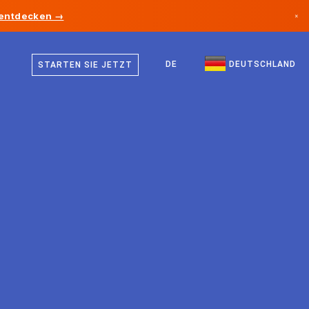
 entdecken →
×
Deutsch
Kanada
Englisch
DE
DEUTSCHLAND
STARTEN SIE JETZT
Deutschland
Liechtenstein
Norwegen
Japan
Bulgarien
Kroatien
Litauen
Montenegro