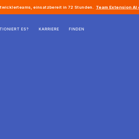
twicklerteams, einsatzbereit in 72 Stunden.
Team Extension AI
Belgien
TIONIERT ES?
KARRIERE
FINDEN
Frankreich
Irland
Niederlande
Schweiz
Vereinigte Staaten
Bosnien und Herzegowina
Estland
Lettland
Republik Moldau