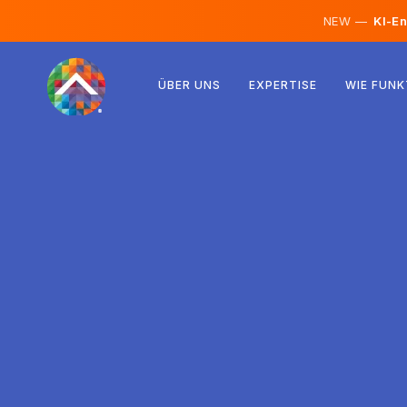
NEW —
KI-En
Österreich
ÜBER UNS
EXPERTISE
WIE FUNK
Finnland
Island
Luxemburg
Schweden
Vereinigtes Königreich
Albanien
Tschechien
Ungarn
Nordmazedonien