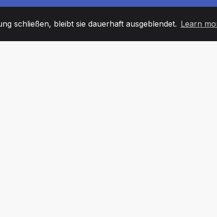
g schließen, bleibt sie dauerhaft ausgeblendet.
Learn mo
60
+36
7
TARBEITER
COUNTRIES
BÜRO