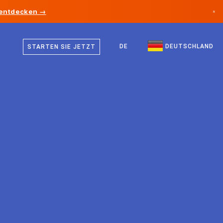
 entdecken →
×
Deutsch
Kanada
Englisch
DE
DEUTSCHLAND
STARTEN SIE JETZT
Deutschland
Liechtenstein
Norwegen
Japan
Bulgarien
Kroatien
Litauen
Montenegro