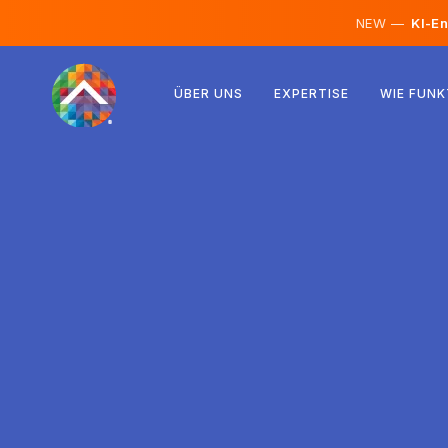
NEW —
KI-En
Österreich
ÜBER UNS
EXPERTISE
WIE FUNK
Finnland
Island
Luxemburg
Schweden
Vereinigtes Königreich
Albanien
Tschechien
Ungarn
Nordmazedonien