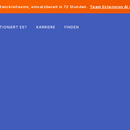
twicklerteams, einsatzbereit in 72 Stunden.
Team Extension AI
Belgien
TIONIERT ES?
KARRIERE
FINDEN
Frankreich
Irland
Niederlande
Schweiz
Vereinigte Staaten
Bosnien und Herzegowina
Estland
Lettland
Republik Moldau