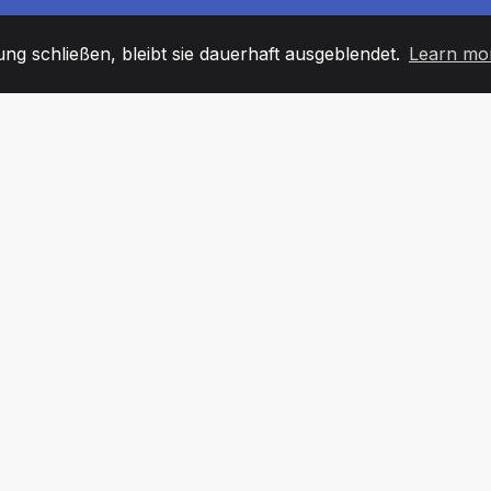
g schließen, bleibt sie dauerhaft ausgeblendet.
Learn mo
60
+36
7
TARBEITER
COUNTRIES
BÜRO