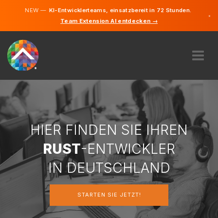
NEW —
KI-Entwicklerteams, einsatzbereit in 72 Stunden.
×
Team Extension AI entdecken →
Deutsch
Englisch
ÜBER UNS
EXPERTISE
WIE FUNKTIONIERT ES?
KARRIERE
HIER FINDEN SIE IHREN
FINDEN
RUST
-ENTWICKLER
DEUTSCHLAND
IN DEUTSCHLAND
DE
STARTEN SIE JETZT!
STARTEN SIE JETZT