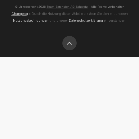
© Urheberrecht
2026
Team Extension AG Schweiz
- Alle Rechte vorbehalten
Changelog
● Durch die Nutzung dieser Website erklären Sie sich mit unseren
Nutzungsbedingungen
und unserer
Datenschutzerklärung
einverstanden.