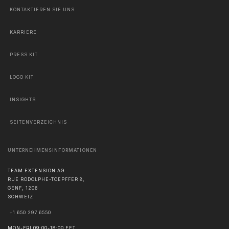
KONTAKTIEREN SIE UNS
KARRIERE
PRESS KIT
LOGO KIT
INSIGHTS
SEITENVERZEICHNIS
UNTERNEHMENSINFORMATIONEN
TEAM EXTENSION AG
RUE RODOLPHE-TOEPFFER 8,
GENF
,
1206
SCHWEIZ
+1 650 297 6550
MON-FRI 09:00-18:00 EET