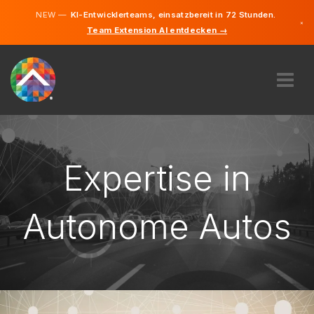
NEW —
KI-Entwicklerteams, einsatzbereit in 72 Stunden.
×
Team Extension AI entdecken →
Deutsch
Englisch
ÜBER UNS
EXPERTISE
WIE FUNKTIONIERT ES?
Expertise in
KARRIERE
FINDEN
Autonome Autos
DEUTSCHLAND
DE
STARTEN SIE JETZT