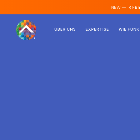
NEW —
KI-En
Österreich
ÜBER UNS
EXPERTISE
WIE FUNK
Finnland
Island
Luxemburg
Schweden
Vereinigtes Königreich
Albanien
Tschechien
Ungarn
Nordmazedonien