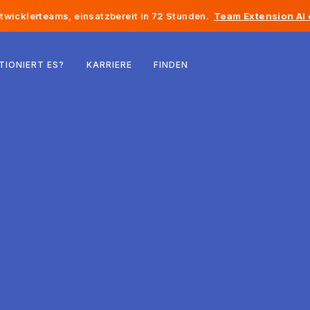
twicklerteams, einsatzbereit in 72 Stunden.
Team Extension AI
Belgien
TIONIERT ES?
KARRIERE
FINDEN
Frankreich
Irland
Niederlande
Schweiz
Vereinigte Staaten
Bosnien und Herzegowina
Estland
Lettland
Republik Moldau