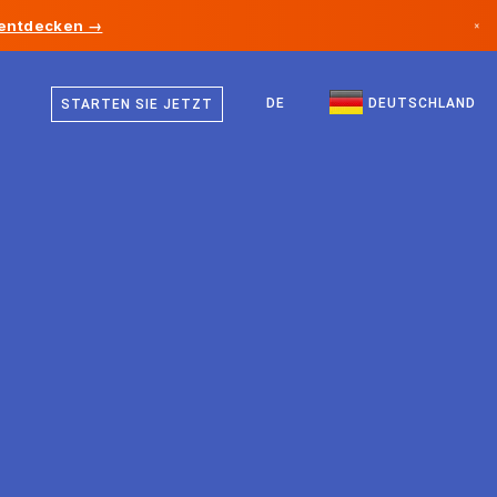
 entdecken →
×
Deutsch
Kanada
Englisch
DE
DEUTSCHLAND
STARTEN SIE JETZT
Deutschland
Liechtenstein
Norwegen
Japan
Bulgarien
Kroatien
Litauen
Montenegro