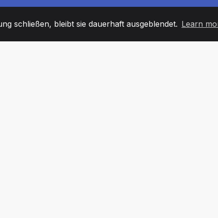
g schließen, bleibt sie dauerhaft ausgeblendet.
Learn mo
60
+36
7
TARBEITER
COUNTRIES
BÜRO