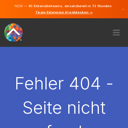
NEW —
KI-Entwicklerteams, einsatzbereit in 72 Stunden.
×
Team Extension AI entdecken →
Deutsch
Englisch
ÜBER UNS
EXPERTISE
WIE FUNKTIONIERT ES?
KARRIERE
Fehler 404 -
FINDEN
DEUTSCHLAND
Seite nicht
DE
STARTEN SIE JETZT