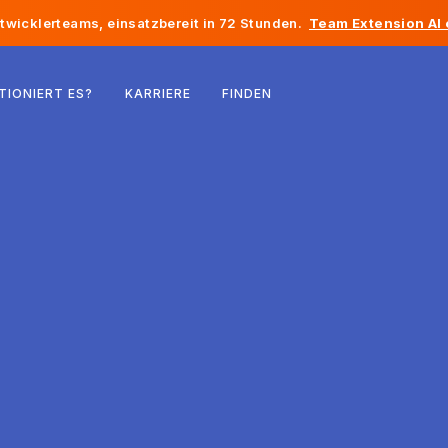
twicklerteams, einsatzbereit in 72 Stunden.
Team Extension AI
Belgien
TIONIERT ES?
KARRIERE
FINDEN
Frankreich
Irland
Niederlande
Schweiz
Vereinigte Staaten
Bosnien und Herzegowina
Estland
Lettland
Republik Moldau