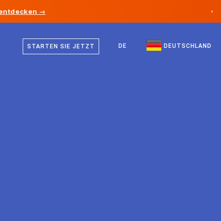
 entdecken →
×
Deutsch
Kanada
Englisch
DE
DEUTSCHLAND
STARTEN SIE JETZT
Deutschland
Liechtenstein
Norwegen
Japan
Bulgarien
Kroatien
Litauen
Montenegro