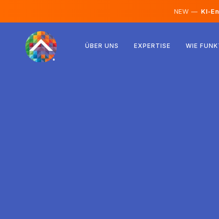
NEW —
KI-En
Österreich
ÜBER UNS
EXPERTISE
WIE FUNK
Finnland
Island
Luxemburg
Schweden
Vereinigtes Königreich
Albanien
Tschechien
Ungarn
Nordmazedonien