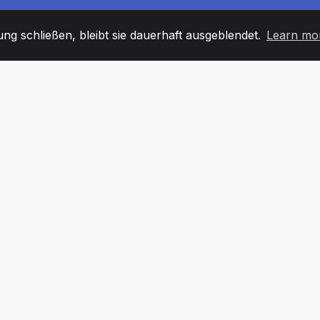
g schließen, bleibt sie dauerhaft ausgeblendet.
Learn mo
60
+36
7
TARBEITER
COUNTRIES
BÜRO