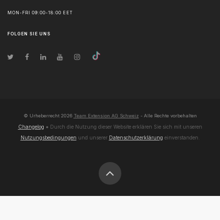
MON-FRI 09:00-18:00 EET
FOLGEN SIE UNS
© Urheberrecht
2026
Team Extension AG Schweiz
- Alle Rechte vorbehalten
Changelog
● Durch die Nutzung dieser Website erklären Sie sich mit unseren
Nutzungsbedingungen
und unserer
Datenschutzerklärung
einverstanden.