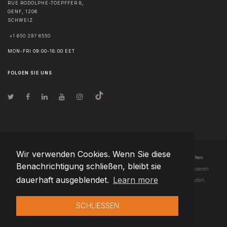
RUE RODOLPHE-TOEPFFER 8,
GENF
,
1206
SCHWEIZ
+1 650 297 6550
MON-FRI 09:00-18:00 EET
FOLGEN SIE UNS
Wir verwenden Cookies. Wenn Sie diese
© Urheberrecht
2026
Team Extension AG Schweiz
- Alle Rechte vorbehalten
Benachrichtigung schließen, bleibt sie
Changelog
● Durch die Nutzung dieser Website erklären Sie sich mit unseren
dauerhaft ausgeblendet.
Learn more
Nutzungsbedingungen
und unserer
Datenschutzerklärung
einverstanden.
SCHLIESSEN