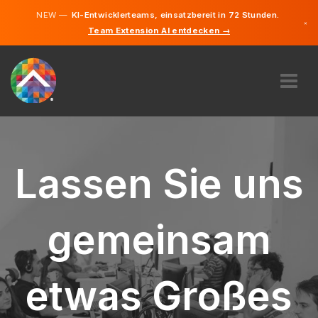
NEW —
KI-Entwicklerteams, einsatzbereit in 72 Stunden.
×
Team Extension AI entdecken →
Deutsch
Englisch
ÜBER UNS
EXPERTISE
WIE FUNKTIONIERT ES?
Lassen Sie uns
KARRIERE
FINDEN
gemeinsam
DEUTSCHLAND
DE
etwas Großes
STARTEN SIE JETZT