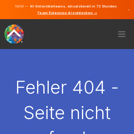
NEW —
KI-Entwicklerteams, einsatzbereit in 72 Stunden.
×
Team Extension AI entdecken →
Deutsch
Englisch
ÜBER UNS
EXPERTISE
WIE FUNKTIONIERT ES?
KARRIERE
Fehler 404 -
FINDEN
DEUTSCHLAND
Seite nicht
DE
STARTEN SIE JETZT