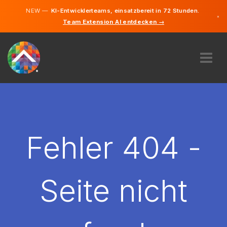
NEW —
KI-Entwicklerteams, einsatzbereit in 72 Stunden.
×
Team Extension AI entdecken →
Deutsch
Englisch
ÜBER UNS
EXPERTISE
WIE FUNKTIONIERT ES?
KARRIERE
Fehler 404 -
FINDEN
DEUTSCHLAND
Seite nicht
DE
STARTEN SIE JETZT