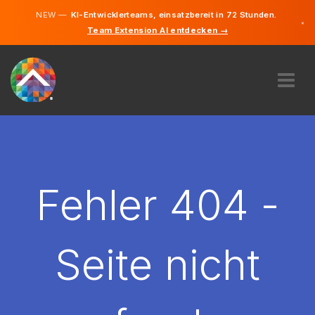
NEW —
KI-Entwicklerteams, einsatzbereit in 72 Stunden.
×
Team Extension AI entdecken →
Deutsch
Englisch
ÜBER UNS
EXPERTISE
WIE FUNKTIONIERT ES?
KARRIERE
Fehler 404 -
FINDEN
DEUTSCHLAND
Seite nicht
DE
STARTEN SIE JETZT