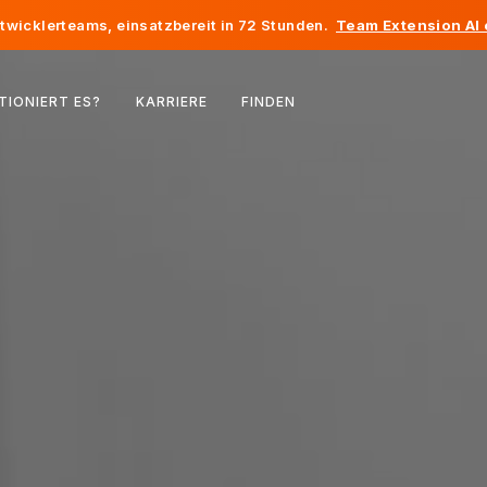
twicklerteams, einsatzbereit in 72 Stunden.
Team Extension AI
Belgien
TIONIERT ES?
KARRIERE
FINDEN
Frankreich
Irland
Niederlande
Schweiz
Vereinigte Staaten
Bosnien und Herzegowina
Estland
Lettland
Republik Moldau