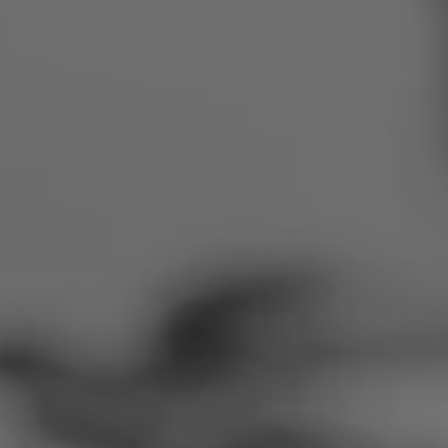
Rumänien
Slowakei