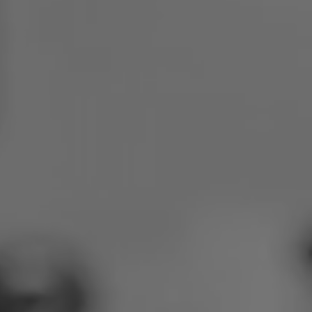
Polen
Slowenien
Vietnam