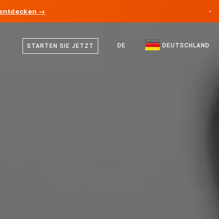
 entdecken →
×
Deutsch
Kanada
Englisch
DE
DEUTSCHLAND
STARTEN SIE JETZT
Deutschland
Liechtenstein
Norwegen
Japan
Bulgarien
Kroatien
Litauen
Montenegro