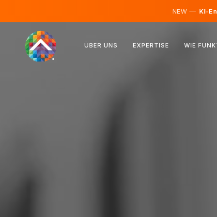
NEW —
KI-En
Österreich
ÜBER UNS
EXPERTISE
WIE FUNK
Finnland
Island
Luxemburg
Schweden
Vereinigtes Königreich
Albanien
Tschechien
Ungarn
Nordmazedonien