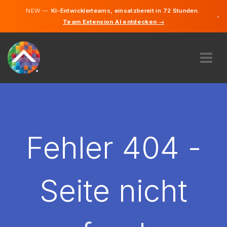
NEW —
KI-Entwicklerteams, einsatzbereit in 72 Stunden.
×
Team Extension AI entdecken →
Deutsch
Englisch
ÜBER UNS
EXPERTISE
WIE FUNKTIONIERT ES?
KARRIERE
Fehler 404 -
FINDEN
DEUTSCHLAND
Seite nicht
DE
STARTEN SIE JETZT