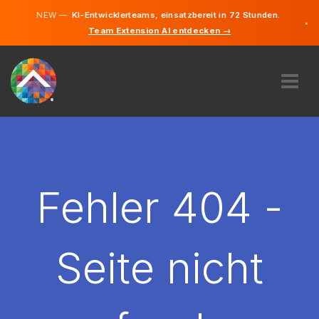
NEW —
KI-Entwicklerteams, einsatzbereit in 72 Stunden.
×
Team Extension AI entdecken →
Deutsch
Englisch
ÜBER UNS
EXPERTISE
WIE FUNKTIONIERT ES?
KARRIERE
Fehler 404 -
FINDEN
DEUTSCHLAND
Seite nicht
DE
STARTEN SIE JETZT