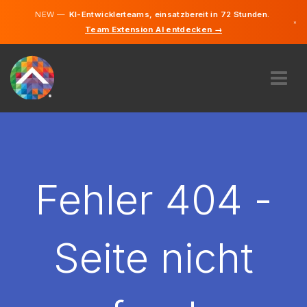
NEW —
KI-Entwicklerteams, einsatzbereit in 72 Stunden.
×
Team Extension AI entdecken →
Deutsch
Englisch
ÜBER UNS
EXPERTISE
WIE FUNKTIONIERT ES?
KARRIERE
Fehler 404 -
FINDEN
DEUTSCHLAND
Seite nicht
DE
STARTEN SIE JETZT