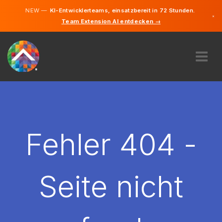
NEW —
KI-Entwicklerteams, einsatzbereit in 72 Stunden.
×
Team Extension AI entdecken →
Deutsch
Englisch
ÜBER UNS
EXPERTISE
WIE FUNKTIONIERT ES?
KARRIERE
Fehler 404 -
FINDEN
DEUTSCHLAND
Seite nicht
DE
STARTEN SIE JETZT