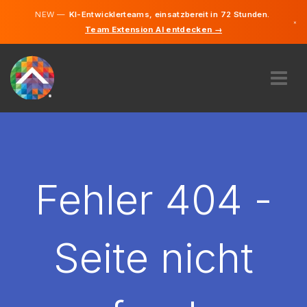
NEW —
KI-Entwicklerteams, einsatzbereit in 72 Stunden.
×
Team Extension AI entdecken →
Deutsch
Englisch
ÜBER UNS
EXPERTISE
WIE FUNKTIONIERT ES?
KARRIERE
Fehler 404 -
FINDEN
DEUTSCHLAND
Seite nicht
DE
STARTEN SIE JETZT